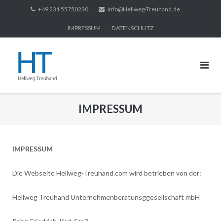
Direkt
+49 231 55750230
info@Hellweg-Treuhand.de
zum
IMPRESSUM
DATENSCHUTZ
Inhalt
IMPRESSUM
IMPRESSUM
Die Webseite Hellweg-Treuhand.com wird betrieben von der:
Hellweg Treuhand Unternehmenberatunsggesellschaft mbH